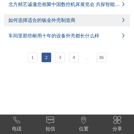
北方精艺诚邀您相聚中国数控机床展览会 共探智能装备外壳创新未来

如何选择适合的钣金外壳制造商

车间里那些耐用十年的设备外壳都长什么样

1
2
3
4
…
36




电话
短信
位置
分享