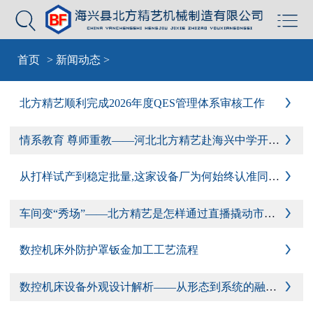


首页
>
新闻动态
>
北方精艺顺利完成2026年度QES管理体系审核工作

情系教育 尊师重教——河北北方精艺赴海兴中学开展高三教师慰问活动

从打样试产到稳定批量,这家设备厂为何始终认准同一家钣金外壳供应商

车间变“秀场”——北方精艺是怎样通过直播撬动市场的

数控机床外防护罩钣金加工工艺流程

数控机床设备外观设计解析——从形态到系统的融合逻辑
