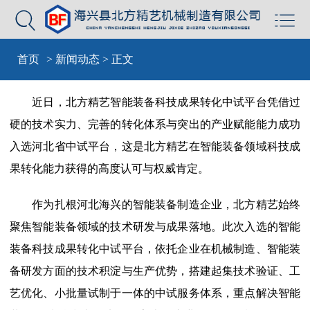


首页
>
新闻动态
> 正文
近日，北方精艺智能装备科技成果转化中试平台凭借过
硬的技术实力、完善的转化体系与突出的产业赋能能力成功
入选河北省中试平台，这是北方精艺在智能装备领域科技成
果转化能力获得的高度认可与权威肯定。
作为扎根河北海兴的智能装备制造企业，北方精艺始终
聚焦智能装备领域的技术研发与成果落地。此次入选的智能
装备科技成果转化中试平台，依托企业在机械制造、智能装
备研发方面的技术积淀与生产优势，搭建起集技术验证、工
艺优化、小批量试制于一体的中试服务体系，重点解决智能